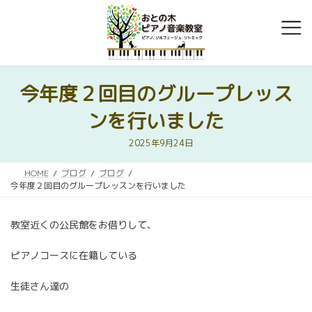
コ
ナ
ン
ビ
テ
ゲ
ン
ー
ツ
シ
へ
ョ
今年度２回目のグループレッス
ス
ン
キ
に
ンを行いました
ッ
移
プ
動
2025年9月24日
HOME
ブログ
ブログ
今年度２回目のグループレッスンを行いました
教室近くの公民館をお借りして、
ピアノコースに在籍している
生徒さん達の