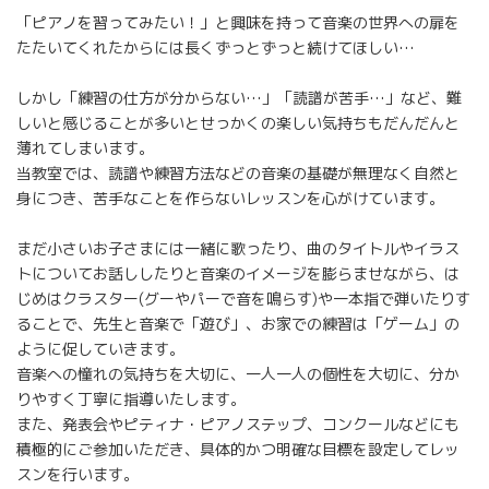
「ピアノを習ってみたい！」と興味を持って音楽の世界への扉を
たたいてくれたからには長くずっとずっと続けてほしい…
しかし「練習の仕方が分からない…」「読譜が苦手…」など、難
しいと感じることが多いとせっかくの楽しい気持ちもだんだんと
薄れてしまいます。
当教室では、読譜や練習方法などの音楽の基礎が無理なく自然と
身につき、苦手なことを作らないレッスンを心がけています。
まだ小さいお子さまには一緒に歌ったり、曲のタイトルやイラス
トについてお話ししたりと音楽のイメージを膨らませながら、は
じめはクラスター(グーやパーで音を鳴らす)や一本指で弾いたりす
ることで、先生と音楽で「遊び」、お家での練習は「ゲーム」の
ように促していきます。
音楽への憧れの気持ちを大切に、一人一人の個性を大切に、分か
りやすく丁寧に指導いたします。
また、発表会やピティナ・ピアノステップ、コンクールなどにも
積極的にご参加いただき、具体的かつ明確な目標を設定してレッ
スンを行います。