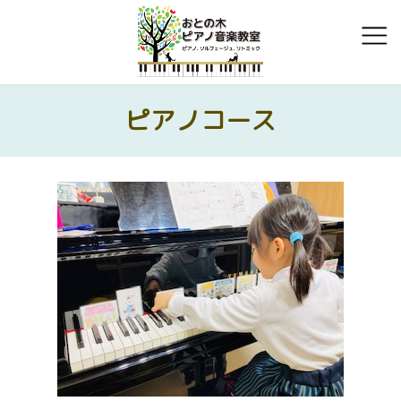
コ
ナ
ン
ビ
テ
ゲ
ン
ー
ツ
シ
へ
ョ
ピアノコース
ス
ン
キ
に
ッ
移
プ
動