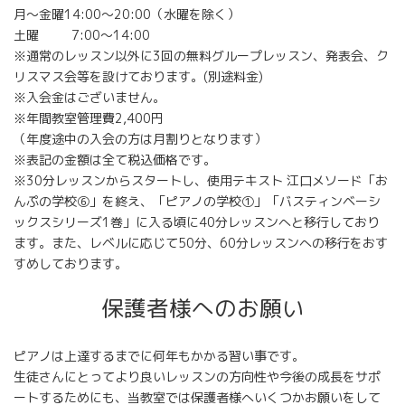
月～金曜14:00～20:00（水曜を除く）
土曜 7:00～14:00
※通常のレッスン以外に3回の無料グループレッスン、発表会、ク
リスマス会等を設けております。(別途料金)
※入会金はございません。
※年間教室管理費2,400円
（年度途中の入会の方は月割りとなります）
※表記の金額は全て税込価格です。
※30分レッスンからスタートし、使用テキスト 江口メソード「お
んぷの学校⑥」を終え、「ピアノの学校①」「バスティンベーシ
ックスシリーズ1巻」に入る頃に40分レッスンへと移行しており
ます。また、レベルに応じて50分、60分レッスンへの移行をおす
すめしております。
保護者様へのお願い
ピアノは上達するまでに何年もかかる習い事です。
生徒さんにとってより良いレッスンの方向性や今後の成長をサポ
ートするためにも、当教室では保護者様へいくつかお願いをして