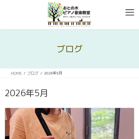
コ
ナ
ン
ビ
テ
ゲ
ン
ー
ツ
シ
へ
ョ
ス
ン
ブログ
キ
に
ッ
移
プ
動
HOME
ブログ
2026年5月
2026年5月