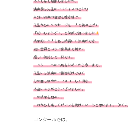
本人も私も緊張しましたが、
演奏前は先生のアドバイスのとおり
自分の演奏の音源を聴き続け、
先生からのメッセージを二人で読み上げて
「だいじょうぶ！」と笑顔で挑みました
結果的に本人も私も納得いく演奏ができ、
更に金賞というご褒美まで貰えて
嬉しい気持ちで一杯です。
コンクールへの出場を決めてから今日まで、
先生には演奏のご指導だけでなく
心の面も細やかにフォローして頂き、
本当にありがとうございました。
この結果を励みに、
これからも楽しくピアノを続けていこうと思います。（Kく
コンクールでは、