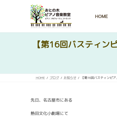
コ
ナ
ン
ビ
テ
ゲ
HOME
ン
ー
ツ
シ
へ
ョ
ス
ン
【第16回バスティン
キ
に
ッ
移
プ
動
HOME
ブログ
お知らせ
【第16回バスティンピ
先日、名古屋市にある
熱田文化小劇場にて