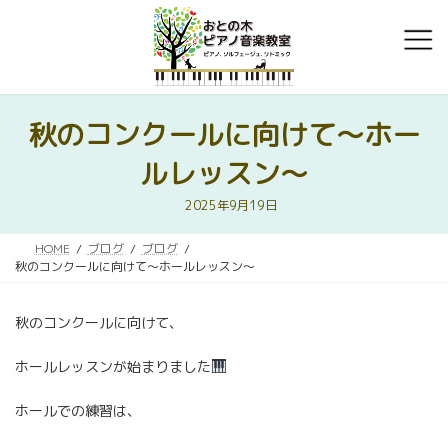
コ
ナ
ン
ビ
テ
ゲ
ン
ー
ツ
シ
へ
ョ
秋のコンクールに向けて～ホー
ス
ン
キ
に
ルレッスン～
ッ
移
プ
動
2025年9月19日
HOME
ブログ
ブログ
秋のコンクールに向けて～ホールレッスン～
秋のコンクールに向けて、
ホールレッスンが始まりました
ホールでの練習は、